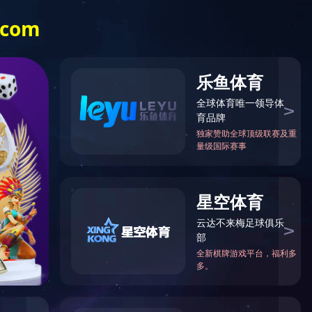
线 13607731548
邮件地此 gllx.aaaa@163.com